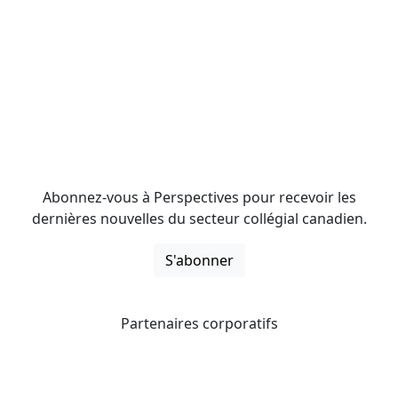
Abonnez-vous à Perspectives pour recevoir les
dernières nouvelles du secteur collégial canadien.
S'abonner
Partenaires corporatifs
CICan noue des partenariats avec des organisations qui
opèrent à l’échelle du pays pour étendre les possibilités