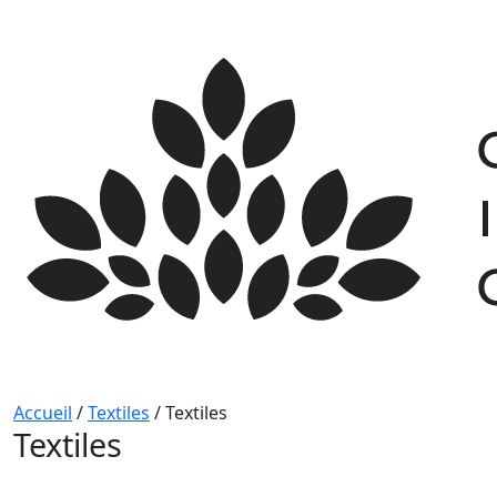
Skip
to
content
Accueil
/
Textiles
/
Textiles
Textiles