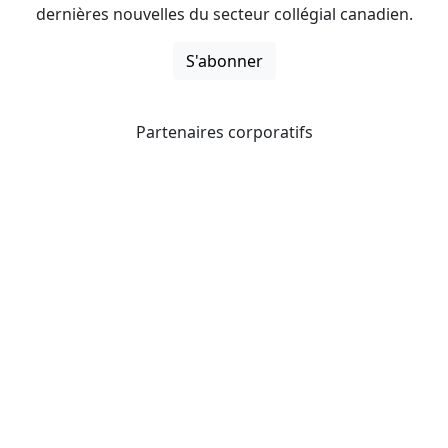
dernières nouvelles du secteur collégial canadien.
S'abonner
Partenaires corporatifs
CICan noue des partenariats avec des organisations qui
opèrent à l’échelle du pays pour étendre les possibilités
d’affaires pour ses membres et offrir à ceux-ci de
nouveaux produits et services.
Collèges et instituts Canada est fière d'être membre des
organisations suivantes.