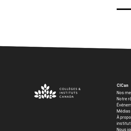
CICan
Nos m
Notre r
Événem
Médias
À propo
institu
Nous jo