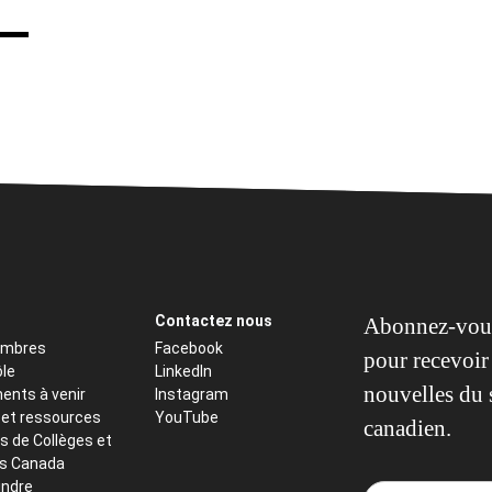
Contactez nous
Abonnez-vous
embres
Facebook
pour recevoir 
ôle
LinkedIn
nouvelles du 
ents à venir
Instagram
 et ressources
YouTube
canadien.
s de Collèges et
ts Canada
indre