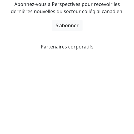
Abonnez-vous à Perspectives pour recevoir les
dernières nouvelles du secteur collégial canadien.
S'abonner
Partenaires corporatifs
CICan noue des partenariats avec des organisations qui
opèrent à l’échelle du pays pour étendre les possibilités
d’affaires pour ses membres et offrir à ceux-ci de
nouveaux produits et services.
Collèges et instituts Canada est fière d'être membre des
organisations suivantes.