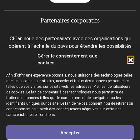
Partenaires corporatifs
CICan noue des partenariats avec des organisations qui
opèrent à l’échelle du pays pour étendre les possibilités
d’affaires pour ses membres et offrir à ceux-ci de nouveaux
Gérer le consentement aux
produits et services.
cookies
Afin d'offrir une expérience optimale, nous utilisons des technologies telles
que les cookies pour stocker, accéder et traiter des données personnelles
telles que vos visites sur ce site web, les adresses IP et les identificateurs
de cookies. Le fait de consentir à ces technologies nous permettra de
traiter des données telles que le comportement de navigation ou les
identifiants uniques sur ce site. Le fait de ne pas consentir ou de retirer son
consentement peut avoir des conséquences négatives sur certaines
Collèges et instituts Canada est fière d'être membre des
caractéristiques et fonctions.
organisations suivantes.
Accepter