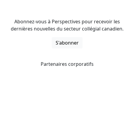
Abonnez-vous à Perspectives pour recevoir les
dernières nouvelles du secteur collégial canadien.
S'abonner
Partenaires corporatifs
CICan noue des partenariats avec des organisations qui
opèrent à l’échelle du pays pour étendre les possibilités
d’affaires pour ses membres et offrir à ceux-ci de
nouveaux produits et services.