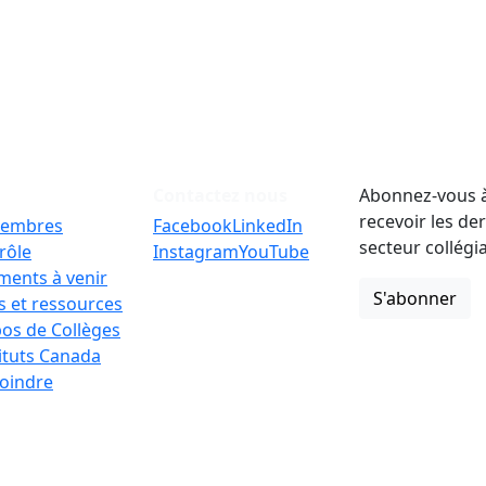
Contactez nous
Abonnez-vous à
recevoir les de
embres
Facebook
LinkedIn
secteur collégi
rôle
Instagram
YouTube
ments à venir
S'abonner
 et ressources
os de Collèges
tituts Canada
oindre