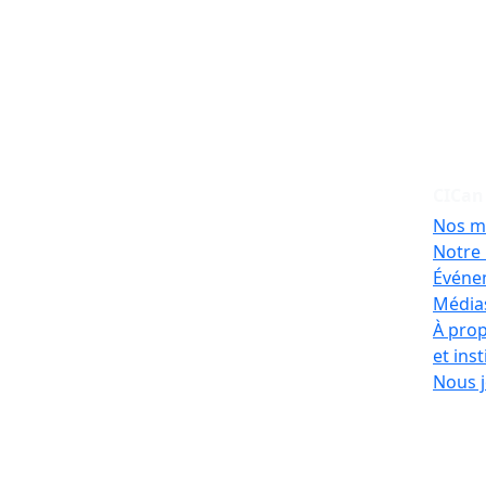
CICan
Nos m
Notre 
Événe
Médias
À prop
et ins
Nous j