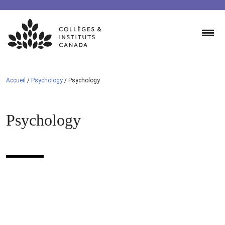
Skip
to
content
Accueil
/
Psychology
/
Psychology
Psychology