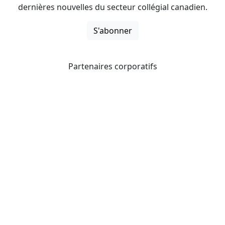
dernières nouvelles du secteur collégial canadien.
S'abonner
Partenaires corporatifs
CICan noue des partenariats avec des organisations qui
opèrent à l’échelle du pays pour étendre les possibilités
d’affaires pour ses membres et offrir à ceux-ci de
nouveaux produits et services.
Collèges et instituts Canada est fière d'être membre des
organisations suivantes.