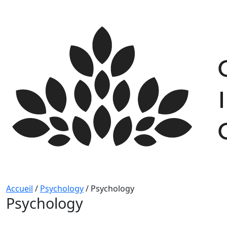
Skip
to
content
Accueil
/
Psychology
/
Psychology
Psychology