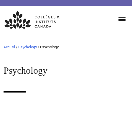
Skip
to
content
Accueil
/
Psychology
/
Psychology
Psychology