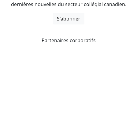
dernières nouvelles du secteur collégial canadien.
S'abonner
Partenaires corporatifs
CICan noue des partenariats avec des organisations qui
opèrent à l’échelle du pays pour étendre les possibilités
d’affaires pour ses membres et offrir à ceux-ci de
nouveaux produits et services.
Collèges et instituts Canada est fière d'être membre des
organisations suivantes.