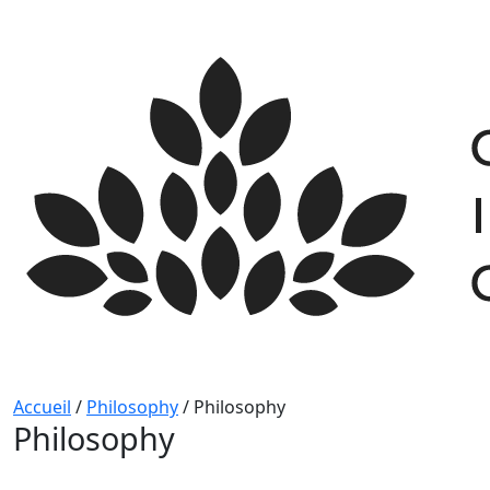
Skip
to
content
Accueil
/
Philosophy
/
Philosophy
Philosophy