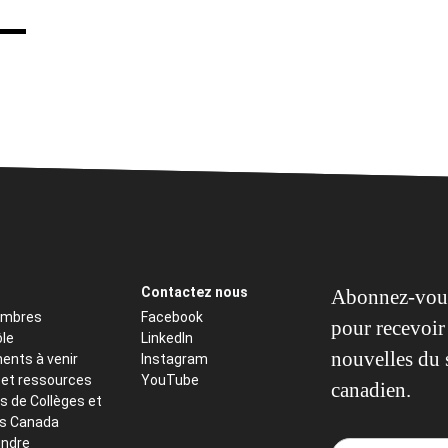
Contactez nous
Abonnez-vous
embres
Facebook
pour recevoir 
ôle
LinkedIn
nouvelles du 
ents à venir
Instagram
 et ressources
YouTube
canadien.
s de Collèges et
ts Canada
indre