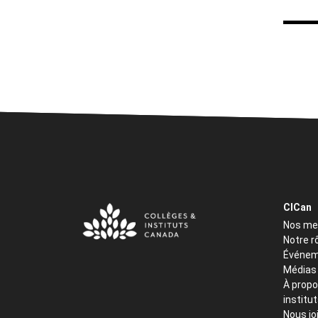
CICan
Nos m
Notre r
Événem
Médias
À propo
institu
Nous jo