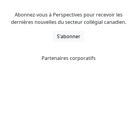
Abonnez-vous à Perspectives pour recevoir les
dernières nouvelles du secteur collégial canadien.
S'abonner
Partenaires corporatifs
CICan noue des partenariats avec des organisations qui
opèrent à l’échelle du pays pour étendre les possibilités
d’affaires pour ses membres et offrir à ceux-ci de
nouveaux produits et services.
Collèges et instituts Canada est fière d'être membre des