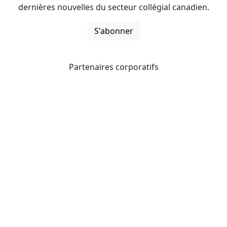
dernières nouvelles du secteur collégial canadien.
S'abonner
Partenaires corporatifs
CICan noue des partenariats avec des organisations qui
opèrent à l’échelle du pays pour étendre les possibilités
d’affaires pour ses membres et offrir à ceux-ci de
nouveaux produits et services.
Collèges et instituts Canada est fière d'être membre des
organisations suivantes.