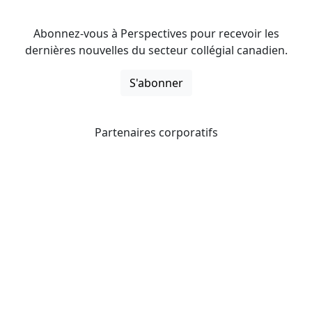
Abonnez-vous à Perspectives pour recevoir les
dernières nouvelles du secteur collégial canadien.
S'abonner
Partenaires corporatifs
CICan noue des partenariats avec des organisations qui
opèrent à l’échelle du pays pour étendre les possibilités
d’affaires pour ses membres et offrir à ceux-ci de
nouveaux produits et services.
Collèges et instituts Canada est fière d'être membre des