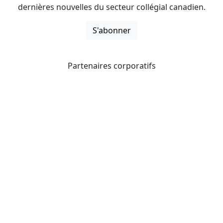
dernières nouvelles du secteur collégial canadien.
S'abonner
Partenaires corporatifs
CICan noue des partenariats avec des organisations qui
opèrent à l’échelle du pays pour étendre les possibilités
d’affaires pour ses membres et offrir à ceux-ci de
nouveaux produits et services.
Collèges et instituts Canada est fière d'être membre des
organisations suivantes.