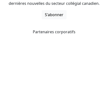
dernières nouvelles du secteur collégial canadien.
S'abonner
Partenaires corporatifs
CICan noue des partenariats avec des organisations qui
opèrent à l’échelle du pays pour étendre les possibilités
d’affaires pour ses membres et offrir à ceux-ci de
nouveaux produits et services.
Collèges et instituts Canada est fière d'être membre des
organisations suivantes.