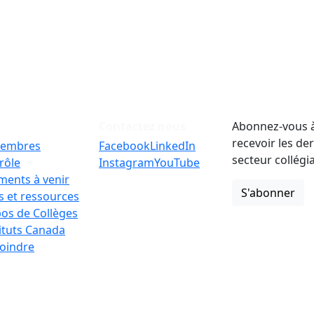
Contactez nous
Abonnez-vous à
recevoir les de
embres
Facebook
LinkedIn
secteur collégi
rôle
Instagram
YouTube
ments à venir
S'abonner
 et ressources
os de Collèges
tituts Canada
oindre