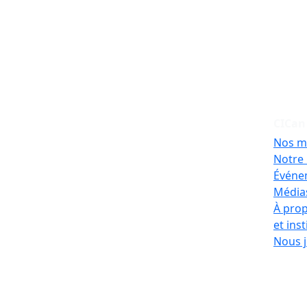
CICan
Nos m
Notre 
Événe
Médias
À prop
et ins
Nous j