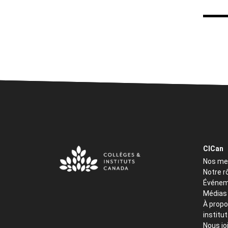
CICan
Nos m
Notre r
Événem
Médias
À propo
institu
Nous jo