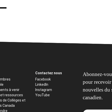
Contactez nous
Abonnez-vous
embres
Facebook
pour recevoir 
ôle
LinkedIn
nouvelles du 
ents à venir
Instagram
 et ressources
YouTube
canadien.
s de Collèges et
ts Canada
indre