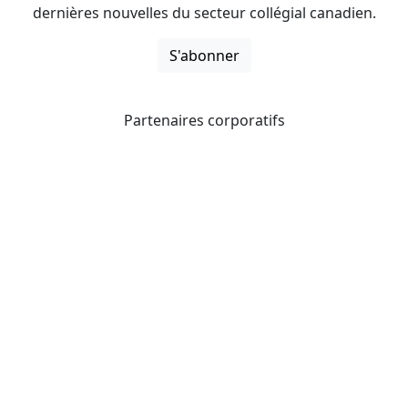
dernières nouvelles du secteur collégial canadien.
S'abonner
Partenaires corporatifs
CICan noue des partenariats avec des organisations qui
opèrent à l’échelle du pays pour étendre les possibilités
d’affaires pour ses membres et offrir à ceux-ci de
nouveaux produits et services.
Collèges et instituts Canada est fière d'être membre des
organisations suivantes.