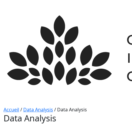
Skip
to
content
Accueil
/
Data Analysis
/
Data Analysis
Data Analysis