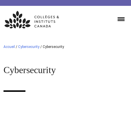
Skip
to
content
Accueil
/
Cybersecurity
/
Cybersecurity
Cybersecurity