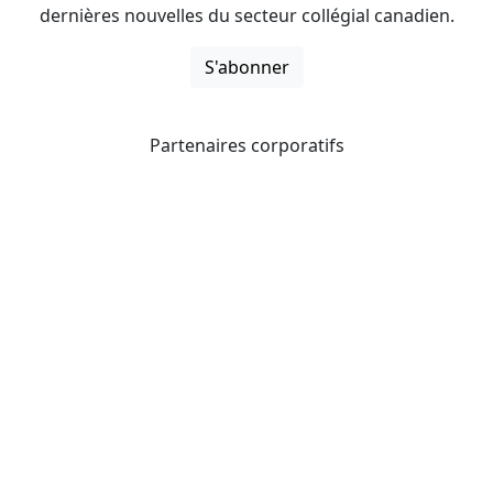
dernières nouvelles du secteur collégial canadien.
S'abonner
Partenaires corporatifs
CICan noue des partenariats avec des organisations qui
opèrent à l’échelle du pays pour étendre les possibilités
d’affaires pour ses membres et offrir à ceux-ci de
nouveaux produits et services.
Collèges et instituts Canada est fière d'être membre des
organisations suivantes.