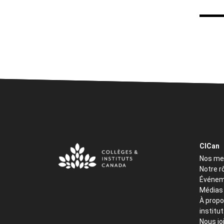
CICan
Nos m
Notre r
Événem
Médias
À propo
institu
Nous jo