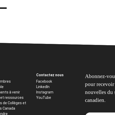
Contactez nous
Abonnez-vous
embres
Facebook
pour recevoir 
ôle
LinkedIn
nouvelles du 
ents à venir
Instagram
 et ressources
YouTube
canadien.
s de Collèges et
ts Canada
indre