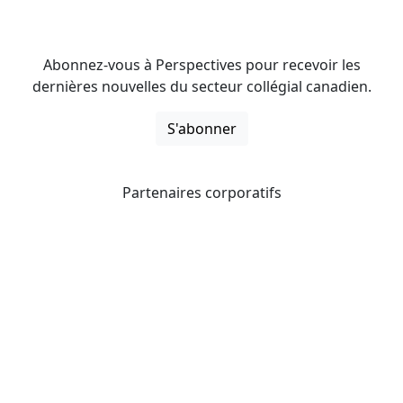
Abonnez-vous à Perspectives pour recevoir les
dernières nouvelles du secteur collégial canadien.
S'abonner
Partenaires corporatifs
CICan noue des partenariats avec des organisations qui
opèrent à l’échelle du pays pour étendre les possibilités
d’affaires pour ses membres et offrir à ceux-ci de
nouveaux produits et services.