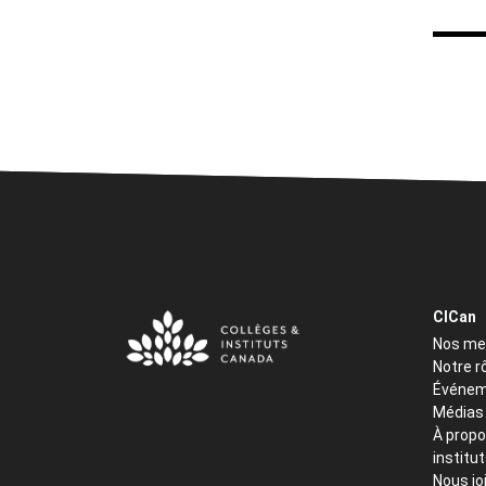
CICan
Nos m
Notre r
Événem
Médias
À propo
institu
Nous jo