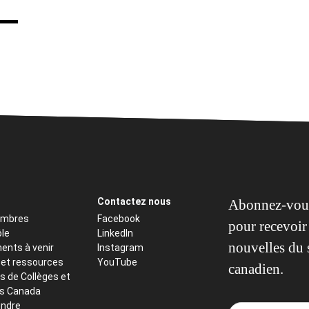
Contactez nous
Abonnez-vous
embres
Facebook
pour recevoir 
ôle
LinkedIn
nouvelles du 
ents à venir
Instagram
 et ressources
YouTube
canadien.
s de Collèges et
ts Canada
indre