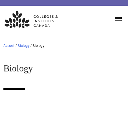
Skip
to
content
Accueil
/
Biology
/
Biology
Biology