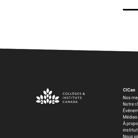
CICan
Nos m
Notre r
Événem
Médias
À propo
institu
Nous jo