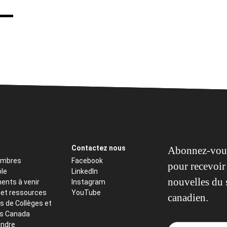
Contactez nous
Abonnez-vous
embres
Facebook
pour recevoir 
ôle
LinkedIn
nouvelles du 
ents à venir
Instagram
 et ressources
YouTube
canadien.
s de Collèges et
ts Canada
indre