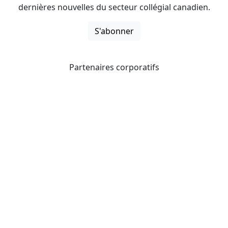
dernières nouvelles du secteur collégial canadien.
S'abonner
Partenaires corporatifs
CICan noue des partenariats avec des organisations qui
opèrent à l’échelle du pays pour étendre les possibilités
d’affaires pour ses membres et offrir à ceux-ci de
nouveaux produits et services.
Collèges et instituts Canada est fière d'être membre des
organisations suivantes.