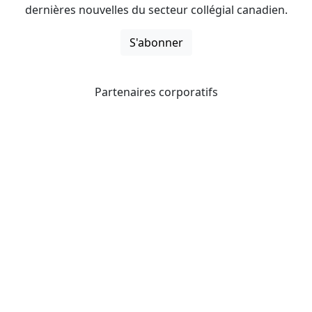
dernières nouvelles du secteur collégial canadien.
S'abonner
Partenaires corporatifs
CICan noue des partenariats avec des organisations qui
opèrent à l’échelle du pays pour étendre les possibilités
d’affaires pour ses membres et offrir à ceux-ci de
nouveaux produits et services.
Collèges et instituts Canada est fière d'être membre des
organisations suivantes.