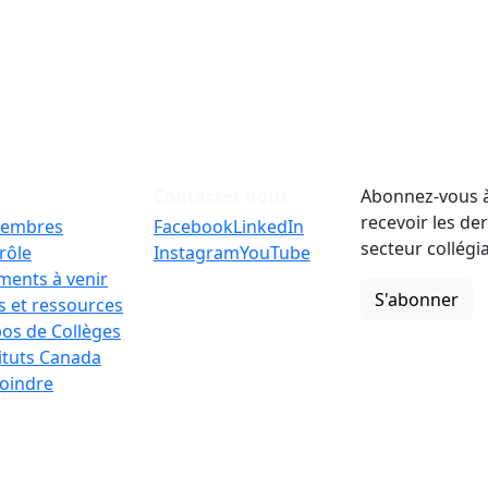
Contactez nous
Abonnez-vous à
recevoir les de
embres
Facebook
LinkedIn
secteur collégi
rôle
Instagram
YouTube
ments à venir
S'abonner
 et ressources
os de Collèges
tituts Canada
oindre