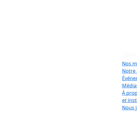
CICan
Nos m
Notre 
Événe
Médias
À prop
et ins
Nous j