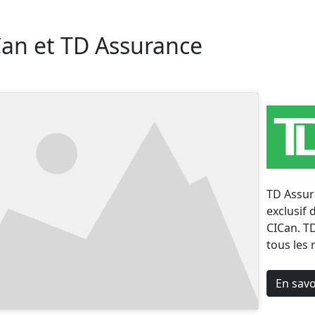
an et TD Assurance
TD Assura
exclusif
CICan. T
tous les 
En savo