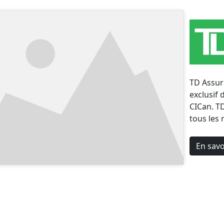
TD Assura
exclusif
CICan. T
tous les 
En savo