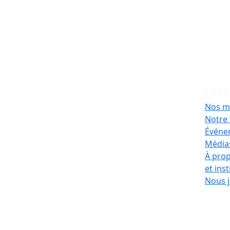
CICan
Nos m
Notre 
Événe
Médias
À prop
et ins
Nous j