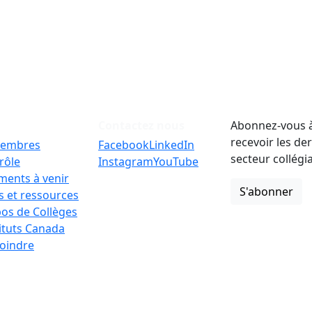
Contactez nous
Abonnez-vous à
recevoir les de
embres
Facebook
LinkedIn
secteur collégi
rôle
Instagram
YouTube
ments à venir
S'abonner
 et ressources
os de Collèges
tituts Canada
oindre