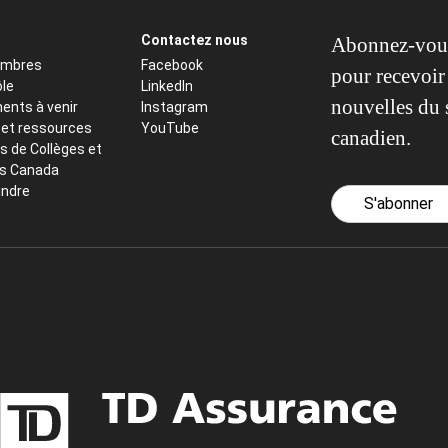
Contactez nous
Abonnez-vous
embres
Facebook
pour recevoir 
ôle
LinkedIn
nouvelles du 
ents à venir
Instagram
 et ressources
YouTube
canadien.
s de Collèges et
ts Canada
indre
S'abonner