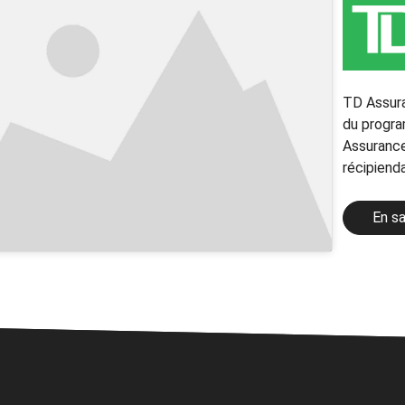
TD Assuran
du progra
Assurance
récipienda
En sa