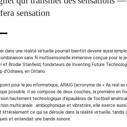
gilet qui transmet des sensations 
 fera sensation
r dans une réalité virtuelle pourrait bientôt devenir aussi simpl
ombinaison sans fil multisensorielle immersive conçue pour le jeu 
l et Brodie Stanfield, fondateurs de Inventing Future Technolog
up d’Oshawa, en Ontario.
point pour le jeu informatique, ARAIG (acronyme de « As real as 
é que possible. Il se compose de deux couches, la première en fo
rsion hautement technologique d’épaulières de football américain
tion multicanale : ambiophonique et vibratoire, elle exerce aussi 
 littéralement ce qui se déroule dans la réalité virtuelle, tandis 
ques et entendait une bande sonore.