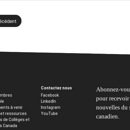
gation
récédent
icle
Contactez nous
Abonnez-vous
embres
Facebook
pour recevoir 
ôle
LinkedIn
nouvelles du 
ents à venir
Instagram
 et ressources
YouTube
canadien.
s de Collèges et
ts Canada