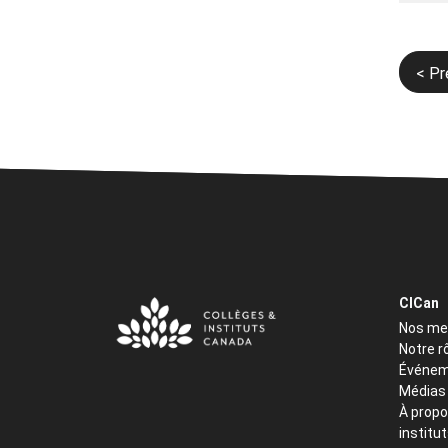
Navi
< P
de
l’art
CICan
Nos m
Notre r
Événem
Médias
À propo
institu