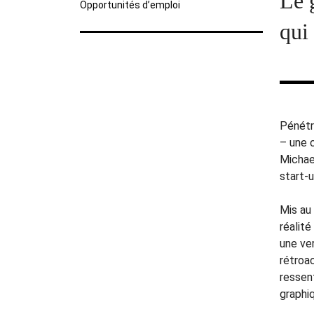
Le 
Opportunités d’emploi
qui
Pénétre
– une c
Michae
start-
Mis au 
réalit
une ve
rétroac
ressent
graphi