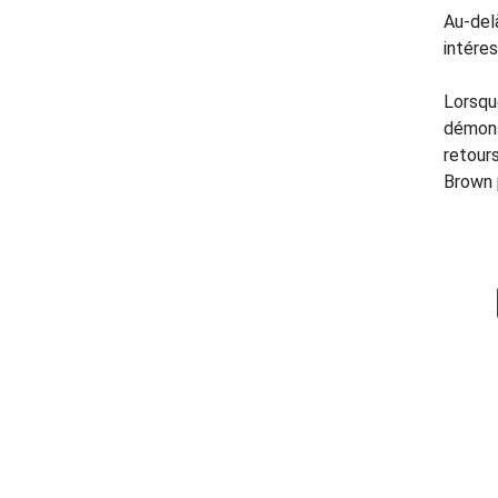
Au-del
intére
Lorsqu
démonst
retour
Brown 