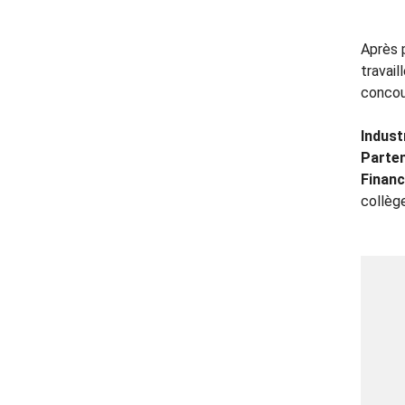
Après 
travai
concou
Industr
Parten
Financ
collèg