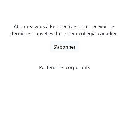
Abonnez-vous à Perspectives pour recevoir les
dernières nouvelles du secteur collégial canadien.
S'abonner
Partenaires corporatifs
CICan noue des partenariats avec des organisations qui
opèrent à l’échelle du pays pour étendre les possibilités
d’affaires pour ses membres et offrir à ceux-ci de
nouveaux produits et services.