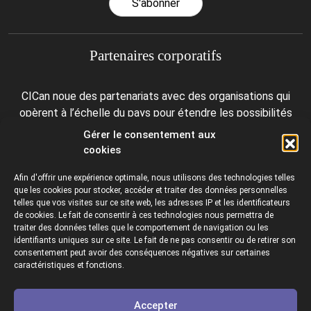
S'abonner
Partenaires corporatifs
CICan noue des partenariats avec des organisations qui
opèrent à l’échelle du pays pour étendre les possibilités
d’affaires pour ses membres et offrir à ceux-ci de nouveaux
Gérer le consentement aux
produits et services.
cookies
Afin d'offrir une expérience optimale, nous utilisons des technologies telles
que les cookies pour stocker, accéder et traiter des données personnelles
telles que vos visites sur ce site web, les adresses IP et les identificateurs
de cookies. Le fait de consentir à ces technologies nous permettra de
traiter des données telles que le comportement de navigation ou les
identifiants uniques sur ce site. Le fait de ne pas consentir ou de retirer son
consentement peut avoir des conséquences négatives sur certaines
Collèges et instituts Canada est fière d'être membre des
caractéristiques et fonctions.
organisations suivantes.
Accepter