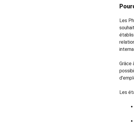
Pourq
Les Ph
souhait
établis
relatio
interna
Grâce 
possib
d’emplo
Les ét