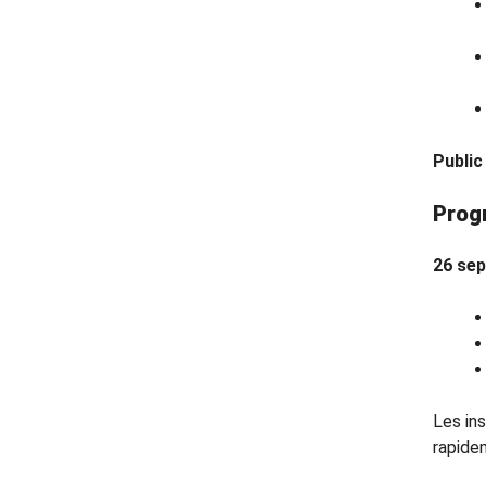
Public 
Prog
26 se
Les in
rapide