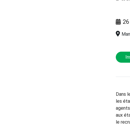
26
Mani
In
Dans le
les ét
agents
aux ét
le rec