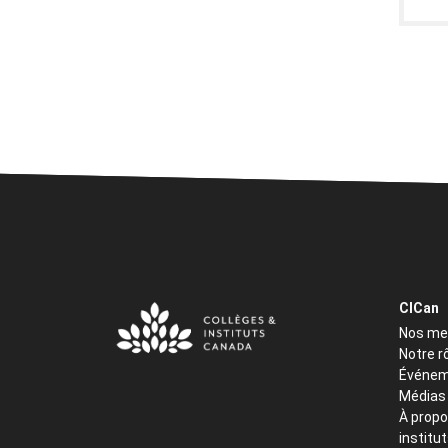
CICan
Nos m
Notre r
Événem
Médias
À propo
institu