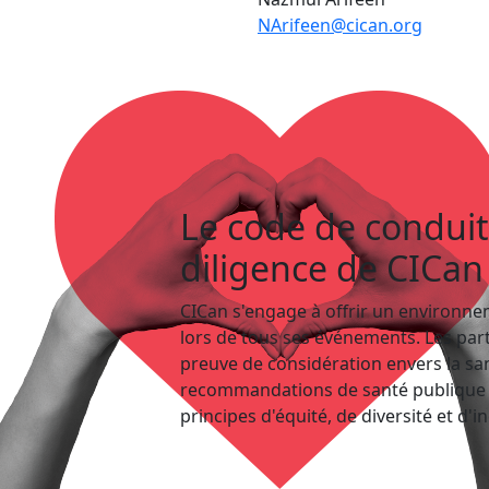
NArifeen@cican.org
Le code de conduite
diligence de CICan
CICan s'engage à offrir un environnem
lors de tous ses événements. Les parti
preuve de considération envers la sant
recommandations de santé publique e
principes d'équité, de diversité et d'i