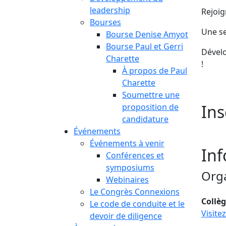
leadership
Rejoi
Bourses
Une se
Bourse Denise Amyot
Bourse Paul et Gerri
Dévelo
Charette
!
À propos de Paul
Charette
Soumettre une
Ins
proposition de
candidature
Événements
Événements à venir
Inf
Conférences et
symposiums
Org
Webinaires
Le Congrès Connexions
Collèg
Le code de conduite et le
Visite
devoir de diligence