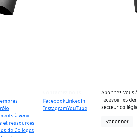
Contactez nous
Abonnez-vous à
recevoir les de
embres
Facebook
LinkedIn
secteur collégi
rôle
Instagram
YouTube
ments à venir
S'abonner
 et ressources
os de Collèges