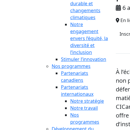
durable et
6 a
changements
climatiques
En l
Notre
engagement
Insc
envers l’équité, la
diversité et
l’inclusion
Stimuler l’innovation
Nos programmes
À l’é
Partenariats
non p
canadiens
Partenariats
défen
internationaux
matiè
Notre stratégie
CICan
Notre travail
offre
Nos
programmes
d’inst
Développement du