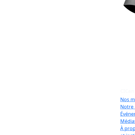
CICan
Nos m
Notre 
Événe
Médias
À prop