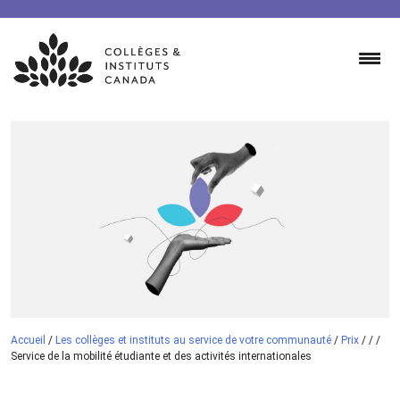
Skip
to
content
Accueil
/
Les collèges et instituts au service de votre communauté
/
Prix
/
/
/
Service de la mobilité étudiante et des activités internationales