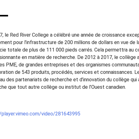
7, le Red River College a célébré une année de croissance except
ment pour l’infrastructure de 200 millions de dollars en vue de l
icie totale de plus de 111 000 pieds carrés. Cela permettra au c
sionnante en matière de recherche. De 2012 à 2017, le collège 
es PME, de grandes entreprises et des organismes communautair
ioration de 543 produits, procédés, services et connaissances. L
eau des partenariats de recherche et d’innovation du collège qu
he que tout autre collège ou institut de l’Ouest canadien.
//player.vimeo.com/video/281643995