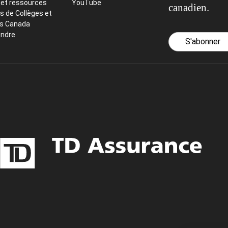
 et ressources
YouTube
canadien.
s de Collèges et
ts Canada
indre
S'abonner