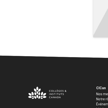
CICan
Nos m
Notre r
Événem