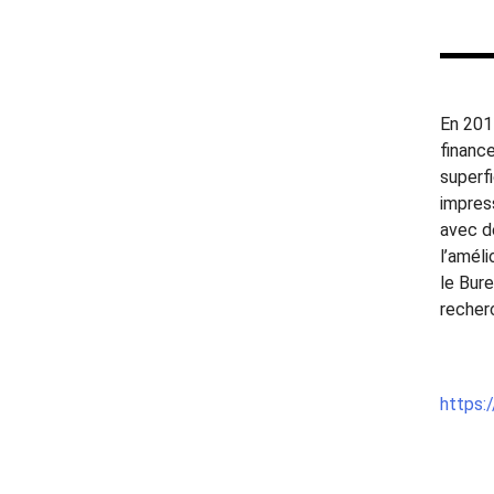
En 201
finance
superf
impres
avec d
l’amél
le Bur
recherc
https: