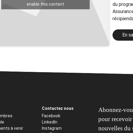
du progra
enable this content
Assurance
récipienda
En sa
Contactez nous
Abonnez-vous
embres
Facebook
pour recevoir 
ôle
LinkedIn
nouvelles du 
ents à venir
Instagram