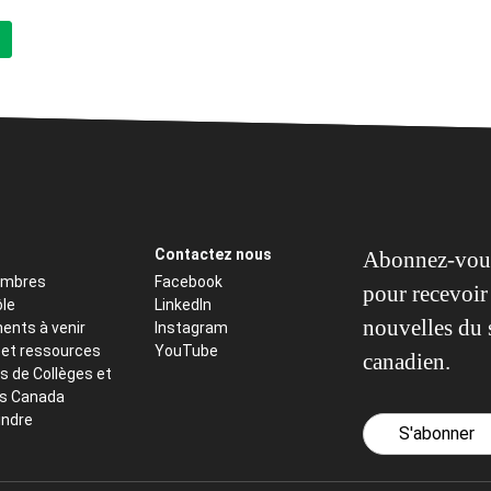
Contactez nous
Abonnez-vous
embres
Facebook
pour recevoir 
ôle
LinkedIn
nouvelles du 
ents à venir
Instagram
 et ressources
YouTube
canadien.
s de Collèges et
ts Canada
indre
S'abonner