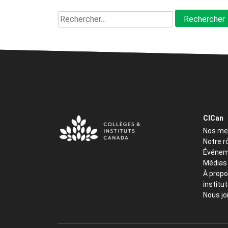
Rechercher :
CICan
Nos m
Notre r
Événem
Médias
À propo
institu
Nous jo