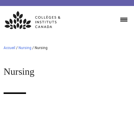
Skip
to
content
Accueil
/
Nursing
/
Nursing
Nursing